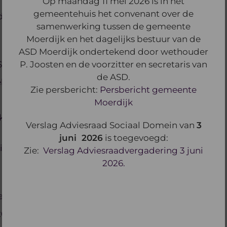
Op maandag 11 mei 2026 is in het
gemeentehuis het convenant over de
derzoek over 2025, 2 maart 2026 (incl. reactie
samenwerking tussen de gemeente
Moerdijk en het dagelijks bestuur van de
ASD Moerdijk ondertekend door wethouder
P. Joosten en de voorzitter en secretaris van
Sociaal Domein 26 februari 2025
de ASD.
februari 2025
Zie persbericht:
Persbericht gemeente
Moerdijk
se ambitie voor de sociale basis". 12 december
Verslag Adviesraad Sociaal Domein van
3
juni 2026
is toegevoegd:
itief Gezond Moerdijk" (Gezond en Actief Leven
Zie:
Verslag Adviesraadvergadering 3 juni
2026.
n Moerdijk 2023 - 13 december 2023
2023.