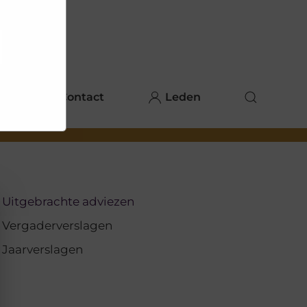
e hoe zij
ed
g). Er
code van
teeds
nks
Contact
Leden
Uitgebrachte adviezen
Vergaderverslagen
Jaarverslagen