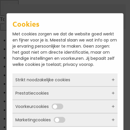
Terug naar hoofdinhoud
Toegankelijkheid
Cookies
Met cookies zorgen we dat de website goed werkt
en fijner voor je is. Meestal slaan we wat info op om
Kleuren omkeren
je ervaring persoonlijker te maken. Geen zorgen:
Monochroom
het gaat niet om directe identificatie, maar om
handige instellingen en voorkeuren. Jij bepaalt zelf
Donker contrast
welke cookies je toelaat; privacy voorop.
Licht contrast
Lage kleur verzadiging
Strikt noodzakelijke cookies
Hoge kleur verzadiging
Prestatiecookies
Links markeren
Deze cookies zorgen ervoor dat de website
überhaupt werkt. Ze zijn dus altijd actief en
Titels markeren
Voorkeurcookies
kunnen niet worden uitgezet. Meestal worden
Met deze cookies zien we hoe vaak onze site
Scherm lezer
ze alleen geplaatst als jij iets doet, zoals
bezocht wordt, waar bezoekers vandaan
inloggen, een formulier invullen of je
Lees modus
Marketingcookies
komen en welke pagina’s populair zijn. Zo
Deze cookies onthouden jouw voorkeuren.
privacyvoorkeuren opslaan. Je kunt je browser
kunnen we de website blijven verbeteren.
Pagina schaling
100
%
Bijvoorbeeld taalkeuze of ingevulde gegevens.