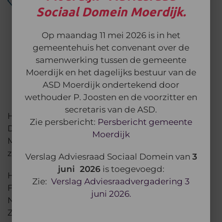
Sociaal Domein Moerdijk.
Op maandag 11 mei 2026 is in het
gemeentehuis het convenant over de
samenwerking tussen de gemeente
Moerdijk en het dagelijks bestuur van de
ASD Moerdijk ondertekend door
wethouder P. Joosten en de voorzitter en
secretaris van de ASD.
Het werkgebied van de Adviesraad Sociaal
Zie persbericht:
Persbericht gemeente
Domein Moerdijk omvat de gehele gemeente
Moerdijk
Moerdijk met elf kernen en het buitengebied,
zoals op bovenstaand plaatje is aangegeven.
Verslag Adviesraad Sociaal Domein van
3
juni 2026
is toegevoegd:
Het betreft de kernen: Heijningen, Helwijk,
Zie:
Verslag Adviesraadvergadering 3
Fijnaart, Willemstad, Standaarbuiten,
juni 2026.
Noordhoek, Klundert, Zevenbergen, Moerdijk,
ZevenbergseHoek en Langeweg.