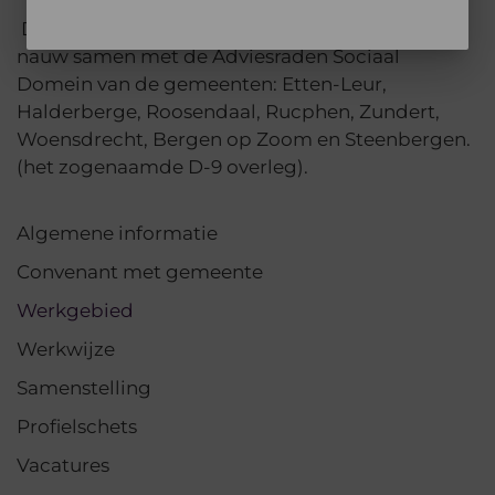
Daarnaast werken wij voor regionale zaken
nauw samen met de Adviesraden Sociaal
Domein van de gemeenten: Etten-Leur,
Halderberge, Roosendaal, Rucphen, Zundert,
Woensdrecht, Bergen op Zoom en Steenbergen.
(het zogenaamde D-9 overleg).
Algemene informatie
Convenant met gemeente
Werkgebied
Werkwijze
Samenstelling
Profielschets
Vacatures