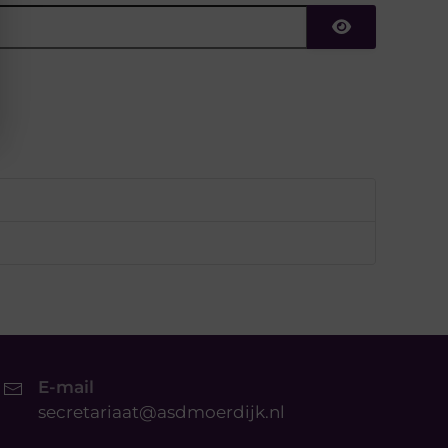
Toon wacht
E-mail
secretariaat@asdmoerdijk.nl