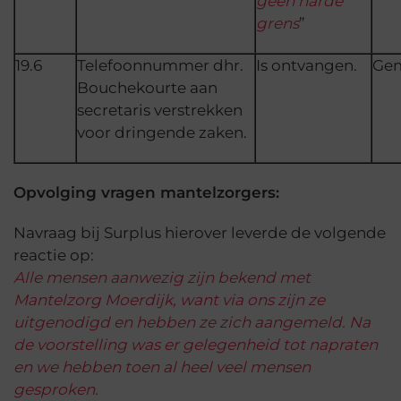
geen harde
grens
”
19.6
Telefoonnummer dhr.
Is ontvangen.
Ge
Bouchekourte aan
secretaris verstrekken
voor dringende zaken.
Opvolging vragen mantelzorgers:
Navraag bij Surplus hierover leverde de volgende
reactie op:
Alle mensen aanwezig zijn bekend met
Mantelzorg Moerdijk, want via ons zijn ze
uitgenodigd en hebben ze zich aangemeld. Na
de voorstelling was er gelegenheid tot napraten
en we hebben toen al heel veel mensen
gesproken.