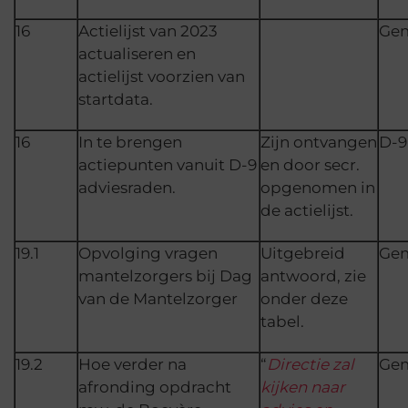
16
Actielijst van 2023
Ge
actualiseren en
actielijst voorzien van
startdata.
16
In te brengen
Zijn ontvangen
D-9
actiepunten vanuit D-9
en door secr.
adviesraden.
opgenomen in
de actielijst.
19.1
Opvolging vragen
Uitgebreid
Ge
mantelzorgers bij Dag
antwoord, zie
van de Mantelzorger
onder deze
tabel.
19.2
Hoe verder na
“
Directie zal
Ge
afronding opdracht
kijken naar