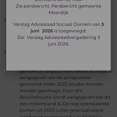
functie. Als dank overhandigt hij beide
Zie persbericht:
Persbericht gemeente
dames en boeket bloemen.
Moerdijk
Reactie op verslag d.d. 17 januari 2024.
Verslag Adviesraad Sociaal Domein van
3
Van de zijde van de gemeente zijn er geen
juni 2026
is toegevoegd:
op- of aanmerkingen op het verslag van de
Zie:
Verslag Adviesraadvergadering 3
vorige vergadering.
juni 2026.
Reactie op de actiepuntenlijst februari
2024.
Naar aanleiding van de eerder door de
gemeente toegezonden lokale actielijst is
aangegeven dat de actiepunten
genoemd onder 2023 zouden kunnen
worden geschrapt. Door dhr.
Bouchekourte wordt aangegeven dat dit
een misverstand is. De nog openstaande
punten uit 2023 zullen geactualiseerd
worden en toegevoegd aan de lokale