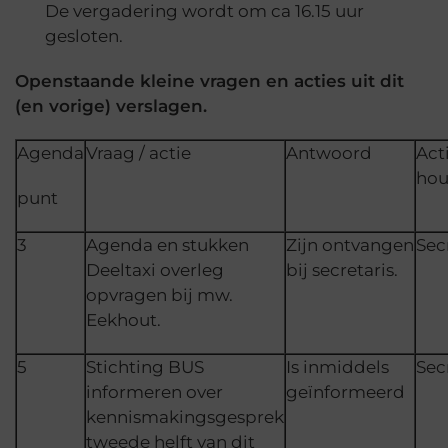
De vergadering wordt om ca 16.15 uur
gesloten.
Openstaande kleine vragen en acties uit dit
(en vorige) verslagen.
Agenda
Vraag / actie
Antwoord
Act
hou
punt
3
Agenda en stukken
Zijn ontvangen
Sec
Deeltaxi overleg
bij secretaris.
opvragen bij mw.
Eekhout.
5
Stichting BUS
Is inmiddels
Sec
informeren over
geïnformeerd
kennismakingsgesprek
tweede helft van dit