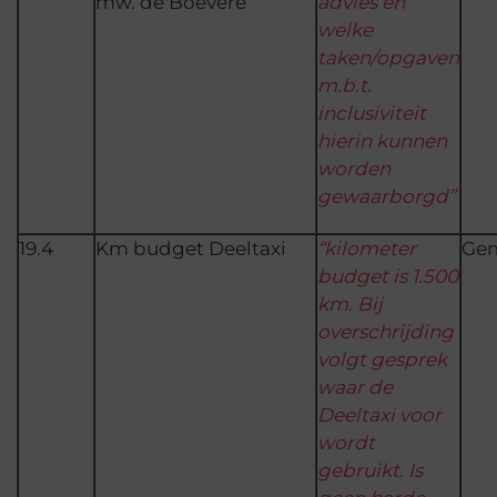
mw. de Boevère
advies en
welke
taken/opgaven
m.b.t.
inclusiviteit
hierin kunnen
worden
gewaarborgd”
19.4
Km budget Deeltaxi
“kilometer
Ge
budget is 1.500
km. Bij
overschrijding
volgt gesprek
waar de
Deeltaxi voor
wordt
gebruikt. Is