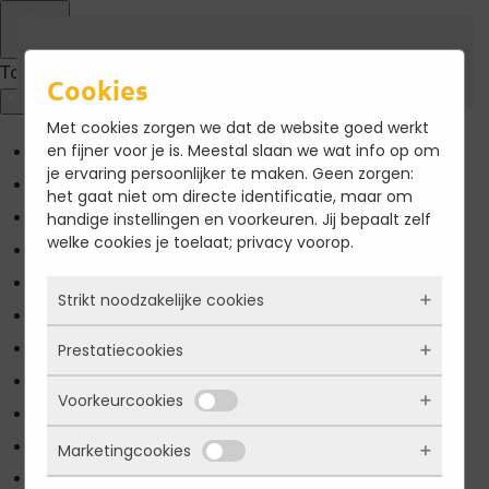
Terug naar hoofdinhoud
Toegankelijkheid
Cookies
Met cookies zorgen we dat de website goed werkt
en fijner voor je is. Meestal slaan we wat info op om
Kleuren omkeren
je ervaring persoonlijker te maken. Geen zorgen:
Monochroom
het gaat niet om directe identificatie, maar om
handige instellingen en voorkeuren. Jij bepaalt zelf
Donker contrast
welke cookies je toelaat; privacy voorop.
Licht contrast
Lage kleur verzadiging
Strikt noodzakelijke cookies
Hoge kleur verzadiging
Prestatiecookies
Links markeren
Deze cookies zorgen ervoor dat de website
überhaupt werkt. Ze zijn dus altijd actief en
Titels markeren
Voorkeurcookies
kunnen niet worden uitgezet. Meestal worden
Met deze cookies zien we hoe vaak onze site
Scherm lezer
ze alleen geplaatst als jij iets doet, zoals
bezocht wordt, waar bezoekers vandaan
inloggen, een formulier invullen of je
Lees modus
Marketingcookies
komen en welke pagina’s populair zijn. Zo
Deze cookies onthouden jouw voorkeuren.
privacyvoorkeuren opslaan. Je kunt je browser
kunnen we de website blijven verbeteren.
Pagina schaling
100
%
Bijvoorbeeld taalkeuze of ingevulde gegevens.