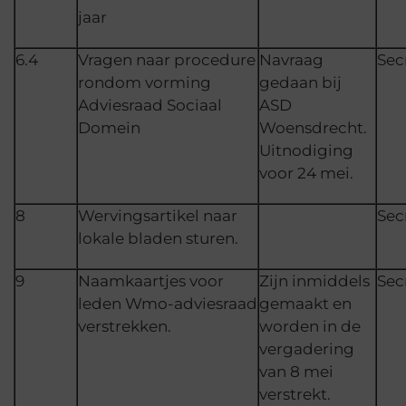
jaar
6.4
Vragen naar procedure
Navraag
Sec
rondom vorming
gedaan bij
Adviesraad Sociaal
ASD
Domein
Woensdrecht.
Uitnodiging
voor 24 mei.
8
Wervingsartikel naar
Sec
lokale bladen sturen.
9
Naamkaartjes voor
Zijn inmiddels
Sec
leden Wmo-adviesraad
gemaakt en
verstrekken.
worden in de
vergadering
van 8 mei
verstrekt.