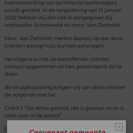
beantwoording van technische raadsvragen)
wordt gesteld. In de vergadering van 12 januari
2022 hebben wij dat ook al aangegeven bij
wethouder Schoneveld en mevr. Van Zantvliet.
Mevr. Van Zantvliet merkte daarbij op dat deze
cliënten alsnog hulp kunnen aanvragen.
Vervolgens is met de betreffende cliënten
contact opgenomen en hen geadviseerd dit te
doen.
Bij terugkoppeling kregen wij van deze cliënten
de volgende reactie:
Cliënt 1: “De Wmo gebeld, het is gestopt en er is
niets voor in de plaats”
×
Cliënt 2: “De Wmo trekt zich terug achter de
Convenant gemeente