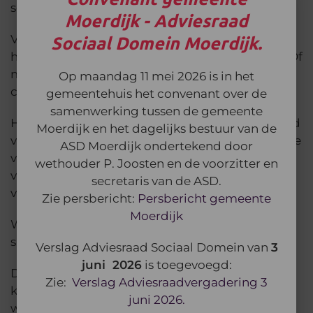
schermen, corona en bezuiniging”
Moerdijk - Adviesraad
Sociaal Domein Moerdijk.
Van “maatwerk”, een vaak genoemd woord, is
hier geen sprake, dit lijkt meer op afwimpelen. Of
mogelijk is de (voor de client begrijpelijke)
Op maandag 11 mei 2026 is in het
communicatie hier tekort geschoten.
gemeentehuis het convenant over de
samenwerking tussen de gemeente
Het bovenstaande betreft de ervaring van één lid
Moerdijk en het dagelijks bestuur van de
van onze Wmo-Raad, die beroepshalve achter de
ASD Moerdijk ondertekend door
voordeur ervaart wat de impact is van het
wethouder P. Joosten en de voorzitter en
vervallen van de dienstencheques en meer nog
secretaris van de ASD.
van het doorlopen proces.
Zie persbericht:
Persbericht gemeente
Moerdijk
Wij vrezen dat er nog meer vergelijkbare
situaties zijn.
Verslag Adviesraad Sociaal Domein van
3
juni 2026
is toegevoegd:
Daarom zouden wij graag zien dat er op zeer
Zie:
Verslag Adviesraadvergadering 3
korte termijn opnieuw contact opgenomen
juni 2026.
wordt met de cliënten die eerder gebruik