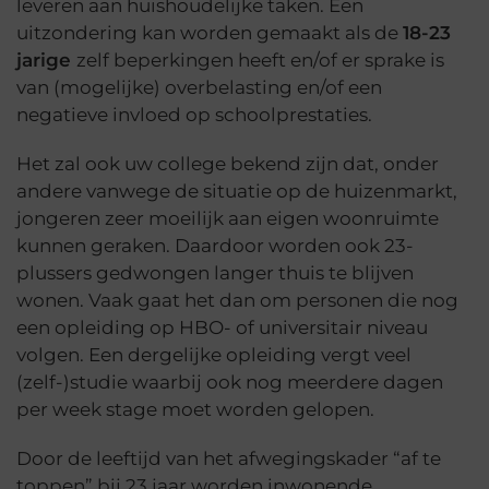
leveren aan huishoudelijke taken. Een
uitzondering kan worden gemaakt als de
18-23
jarige
zelf beperkingen heeft en/of er sprake is
van (mogelijke) overbelasting en/of een
negatieve invloed op schoolprestaties.
Het zal ook uw college bekend zijn dat, onder
andere vanwege de situatie op de huizenmarkt,
jongeren zeer moeilijk aan eigen woonruimte
kunnen geraken. Daardoor worden ook 23-
plussers gedwongen langer thuis te blijven
wonen. Vaak gaat het dan om personen die nog
een opleiding op HBO- of universitair niveau
volgen. Een dergelijke opleiding vergt veel
(zelf-)studie waarbij ook nog meerdere dagen
per week stage moet worden gelopen.
Door de leeftijd van het afwegingskader “af te
toppen” bij 23 jaar worden inwonende