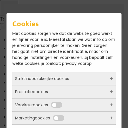
Terug naar hoofdinhoud
Toegankelijkheid
Cookies
Met cookies zorgen we dat de website goed werkt
en fijner voor je is. Meestal slaan we wat info op om
Kleuren omkeren
je ervaring persoonlijker te maken. Geen zorgen:
Monochroom
het gaat niet om directe identificatie, maar om
handige instellingen en voorkeuren. Jij bepaalt zelf
Donker contrast
welke cookies je toelaat; privacy voorop.
Licht contrast
Lage kleur verzadiging
Strikt noodzakelijke cookies
Hoge kleur verzadiging
Prestatiecookies
Links markeren
Deze cookies zorgen ervoor dat de website
überhaupt werkt. Ze zijn dus altijd actief en
Titels markeren
Voorkeurcookies
kunnen niet worden uitgezet. Meestal worden
Met deze cookies zien we hoe vaak onze site
Scherm lezer
ze alleen geplaatst als jij iets doet, zoals
bezocht wordt, waar bezoekers vandaan
inloggen, een formulier invullen of je
Lees modus
Marketingcookies
komen en welke pagina’s populair zijn. Zo
Deze cookies onthouden jouw voorkeuren.
privacyvoorkeuren opslaan. Je kunt je browser
kunnen we de website blijven verbeteren.
Pagina schaling
100
%
Bijvoorbeeld taalkeuze of ingevulde gegevens.