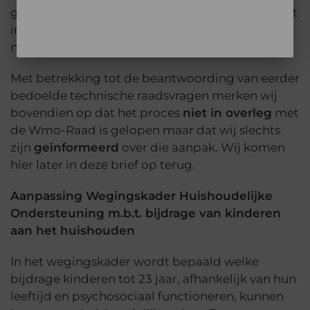
gemaakt hebben van de dienstencheques en dat
in duidelijke samenspraak met deze cliënten
naar een passende oplossing gezocht wordt.
Met betrekking tot de beantwoording van eerder
bedoelde technische raadsvragen merken wij
bovendien op dat het proces
niet in overleg
met
de Wmo-Raad is gelopen maar dat wij slechts
zijn
geïnformeerd
over die aanpak. Wij komen
hier later in deze brief op terug.
Aanpassing Wegingskader Huishoudelijke
Ondersteuning m.b.t. bijdrage van kinderen
aan het huishouden
In het wegingskader wordt bepaald welke
bijdrage kinderen tot 23 jaar, afhankelijk van hun
leeftijd en psychosociaal functioneren, kunnen